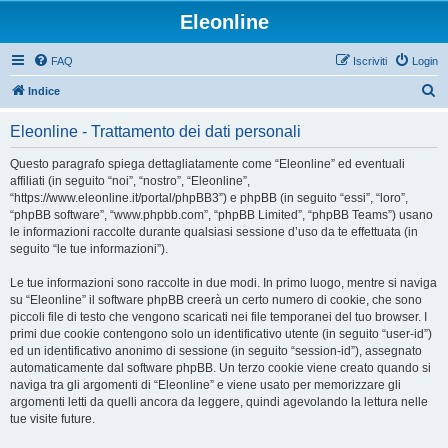
Eleonline
FAQ
Iscriviti
Login
C
Indice
e
Eleonline - Trattamento dei dati personali
r
c
Questo paragrafo spiega dettagliatamente come “Eleonline” ed eventuali
affiliati (in seguito “noi”, “nostro”, “Eleonline”,
a
“https://www.eleonline.it/portal/phpBB3”) e phpBB (in seguito “essi”, “loro”,
“phpBB software”, “www.phpbb.com”, “phpBB Limited”, “phpBB Teams”) usano
le informazioni raccolte durante qualsiasi sessione d’uso da te effettuata (in
seguito “le tue informazioni”).
Le tue informazioni sono raccolte in due modi. In primo luogo, mentre si naviga
su “Eleonline” il software phpBB creerà un certo numero di cookie, che sono
piccoli file di testo che vengono scaricati nei file temporanei del tuo browser. I
primi due cookie contengono solo un identificativo utente (in seguito “user-id”)
ed un identificativo anonimo di sessione (in seguito “session-id”), assegnato
automaticamente dal software phpBB. Un terzo cookie viene creato quando si
naviga tra gli argomenti di “Eleonline” e viene usato per memorizzare gli
argomenti letti da quelli ancora da leggere, quindi agevolando la lettura nelle
tue visite future.