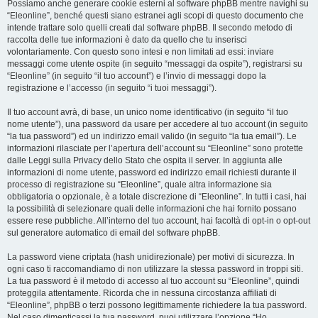
Possiamo anche generare cookie esterni al software phpBB mentre navighi su
“Eleonline”, benché questi siano estranei agli scopi di questo documento che
intende trattare solo quelli creati dal software phpBB. Il secondo metodo di
raccolta delle tue informazioni è dato da quello che tu inserisci
volontariamente. Con questo sono intesi e non limitati ad essi: inviare
messaggi come utente ospite (in seguito “messaggi da ospite”), registrarsi su
“Eleonline” (in seguito “il tuo account”) e l’invio di messaggi dopo la
registrazione e l’accesso (in seguito “i tuoi messaggi”).
Il tuo account avrà, di base, un unico nome identificativo (in seguito “il tuo
nome utente”), una password da usare per accedere al tuo account (in seguito
“la tua password”) ed un indirizzo email valido (in seguito “la tua email”). Le
informazioni rilasciate per l’apertura dell’account su “Eleonline” sono protette
dalle Leggi sulla Privacy dello Stato che ospita il server. In aggiunta alle
informazioni di nome utente, password ed indirizzo email richiesti durante il
processo di registrazione su “Eleonline”, quale altra informazione sia
obbligatoria o opzionale, è a totale discrezione di “Eleonline”. In tutti i casi, hai
la possibilità di selezionare quali delle informazioni che hai fornito possano
essere rese pubbliche. All’interno del tuo account, hai facoltà di opt-in o opt-out
sul generatore automatico di email del software phpBB.
La password viene criptata (hash unidirezionale) per motivi di sicurezza. In
ogni caso ti raccomandiamo di non utilizzare la stessa password in troppi siti.
La tua password è il metodo di accesso al tuo account su “Eleonline”, quindi
proteggila attentamente. Ricorda che in nessuna circostanza affiliati di
“Eleonline”, phpBB o terzi possono legittimamente richiedere la tua password.
Nel caso dimenticassi la tua password, puoi utilizzare l’opzione “Ho