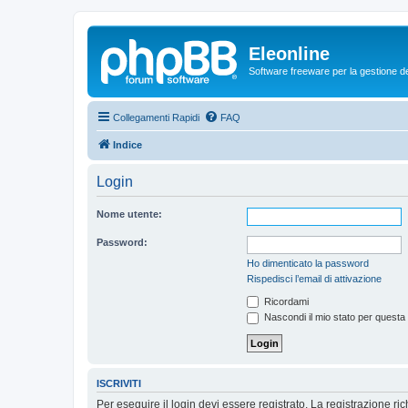
Eleonline
Software freeware per la gestione dei r
Collegamenti Rapidi
FAQ
Indice
Login
Nome utente:
Password:
Ho dimenticato la password
Rispedisci l’email di attivazione
Ricordami
Nascondi il mio stato per questa
ISCRIVITI
Per eseguire il login devi essere registrato. La registrazione r