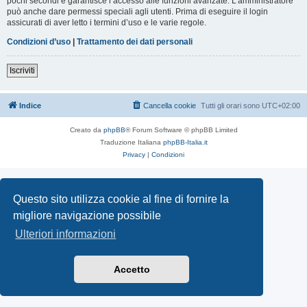
pochi secondi e garantisce l’accesso alle funzioni avanzate. L’amministratore
può anche dare permessi speciali agli utenti. Prima di eseguire il login
assicurati di aver letto i termini d’uso e le varie regole.
Condizioni d’uso
|
Trattamento dei dati personali
Iscriviti
Indice
Cancella cookie
Tutti gli orari sono
UTC+02:00
Creato da
phpBB
® Forum Software © phpBB Limited
Traduzione Italiana
phpBB-Italia.it
Privacy
|
Condizioni
Questo sito utilizza cookie al fine di fornire la
migliore navigazione possibile
Ulteriori informazioni
Accetto