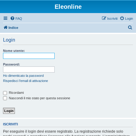
Eleonline
FAQ
Iscriviti
Login
C
Indice
e
Login
r
c
Nome utente:
a
Password:
Ho dimenticato la password
Rispedisci l’email di attivazione
Ricordami
Nascondi il mio stato per questa sessione
ISCRIVITI
Per eseguire il login devi essere registrato. La registrazione richiede solo