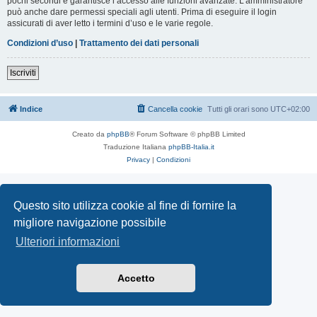
pochi secondi e garantisce l’accesso alle funzioni avanzate. L’amministratore
può anche dare permessi speciali agli utenti. Prima di eseguire il login
assicurati di aver letto i termini d’uso e le varie regole.
Condizioni d’uso
|
Trattamento dei dati personali
Iscriviti
Indice
Cancella cookie
Tutti gli orari sono
UTC+02:00
Creato da
phpBB
® Forum Software © phpBB Limited
Traduzione Italiana
phpBB-Italia.it
Privacy
|
Condizioni
Questo sito utilizza cookie al fine di fornire la
migliore navigazione possibile
Ulteriori informazioni
Accetto