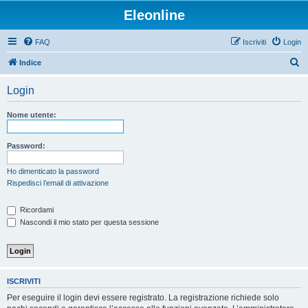
Eleonline
FAQ
Iscriviti
Login
C
Indice
e
Login
r
c
Nome utente:
a
Password:
Ho dimenticato la password
Rispedisci l’email di attivazione
Ricordami
Nascondi il mio stato per questa sessione
ISCRIVITI
Per eseguire il login devi essere registrato. La registrazione richiede solo