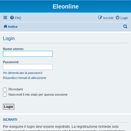
Eleonline
FAQ
Iscriviti
Login
C
Indice
e
Login
r
c
Nome utente:
a
Password:
Ho dimenticato la password
Rispedisci l’email di attivazione
Ricordami
Nascondi il mio stato per questa sessione
ISCRIVITI
Per eseguire il login devi essere registrato. La registrazione richiede solo