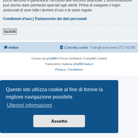
pochi secondi e garantisce l’accesso alle funzioni avanzate. L’amministratore
può anche dare permessi speciali agli utenti. Prima di eseguire il login
assicurati di aver letto i termini d’uso e le varie regole.
Condizioni d’uso
|
Trattamento dei dati personali
Iscriviti
Indice
Cancella cookie
Tutti gli orari sono
UTC+02:00
Creato da
phpBB
® Forum Software © phpBB Limited
Traduzione Italiana
phpBB-Italia.it
Privacy
|
Condizioni
Questo sito utilizza cookie al fine di fornire la
migliore navigazione possibile
Ulteriori informazioni
Accetto