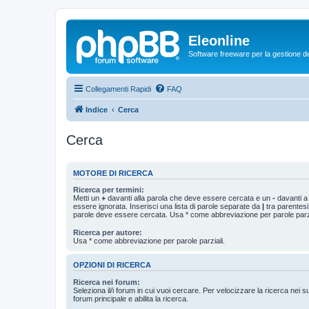
Eleonline
Software freeware per la gestione dei r
Collegamenti Rapidi
FAQ
Indice
Cerca
Cerca
MOTORE DI RICERCA
Ricerca per termini:
Metti un
+
davanti alla parola che deve essere cercata e un
-
davanti a
essere ignorata. Inserisci una lista di parole separate da
|
tra parentesi
parole deve essere cercata. Usa * come abbreviazione per parole parzi
Ricerca per autore:
Usa * come abbreviazione per parole parziali.
OPZIONI DI RICERCA
Ricerca nei forum:
Seleziona il/i forum in cui vuoi cercare. Per velocizzare la ricerca nei s
forum principale e abilita la ricerca.