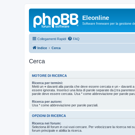
Eleonline
Software freeware per la gestione dei r
Collegamenti Rapidi
FAQ
Indice
Cerca
Cerca
MOTORE DI RICERCA
Ricerca per termini:
Metti un
+
davanti alla parola che deve essere cercata e un
-
davanti a
essere ignorata. Inserisci una lista di parole separate da
|
tra parentesi
parole deve essere cercata. Usa * come abbreviazione per parole parzi
Ricerca per autore:
Usa * come abbreviazione per parole parziali.
OPZIONI DI RICERCA
Ricerca nei forum:
Seleziona il/i forum in cui vuoi cercare. Per velocizzare la ricerca nei s
forum principale e abilita la ricerca.