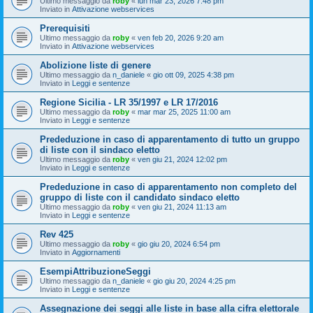
Ultimo messaggio da
roby
«
lun mar 23, 2026 7:48 pm
Inviato in
Attivazione webservices
Prerequisiti
Ultimo messaggio da
roby
«
ven feb 20, 2026 9:20 am
Inviato in
Attivazione webservices
Abolizione liste di genere
Ultimo messaggio da
n_daniele
«
gio ott 09, 2025 4:38 pm
Inviato in
Leggi e sentenze
Regione Sicilia - LR 35/1997 e LR 17/2016
Ultimo messaggio da
roby
«
mar mar 25, 2025 11:00 am
Inviato in
Leggi e sentenze
Prededuzione in caso di apparentamento di tutto un gruppo
di liste con il sindaco eletto
Ultimo messaggio da
roby
«
ven giu 21, 2024 12:02 pm
Inviato in
Leggi e sentenze
Prededuzione in caso di apparentamento non completo del
gruppo di liste con il candidato sindaco eletto
Ultimo messaggio da
roby
«
ven giu 21, 2024 11:13 am
Inviato in
Leggi e sentenze
Rev 425
Ultimo messaggio da
roby
«
gio giu 20, 2024 6:54 pm
Inviato in
Aggiornamenti
EsempiAttribuzioneSeggi
Ultimo messaggio da
n_daniele
«
gio giu 20, 2024 4:25 pm
Inviato in
Leggi e sentenze
Assegnazione dei seggi alle liste in base alla cifra elettorale