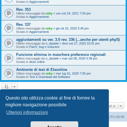
Inviato in
Aggiornamenti
Rev. 353
Ultimo messaggio da
roby
«
ven set 24, 2021 7:04 pm
Inviato in
Aggiornamenti
Rev. 337
Ultimo messaggio da
roby
«
gio ott 15, 2020 5:46 pm
Inviato in
Aggiornamenti
aggiustamenti su ver. 3.0 rev. 336 (...anche per utenti php5)
Ultimo messaggio da
n_daniele
«
dom set 27, 2020 10:41 pm
Inviato in
Patch, bug e soluzioni
Funzione elimina in maschera preferenze regionali
Ultimo messaggio da
n_daniele
«
mar set 08, 2020 4:38 pm
Inviato in
Aiuto online
Ambiente di test di Eleonline
Ultimo messaggio da
roby
«
mer lug 01, 2020 7:05 pm
Inviato in
Test e Download del Software
1
2
3
Prossimo
La ricerca ha trovato 110 risultati
Questo sito utilizza cookie al fine di fornire la
migliore navigazione possibile
Vai a
Ulteriori informazioni
Indice
Cancella cookie
Tutti gli orari sono
UTC+02:00
Creato da
phpBB
® Forum Software © phpBB Limited