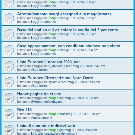
Ultimo messaggio da
roby
«
mer giu 19, 2024 9:50 pm
Inviato in
Leggi e sentenze
Arrotondamento seggi assegnati alla maggioranza
Ultimo messaggio da
roby
«
mer giu 19, 2024 8:22 pm
Inviato in
Leggi e sentenze
Base dei voti su cui calcolare la soglia del 3 per cento
Ultimo messaggio da
roby
«
mer giu 19, 2024 6:51 pm
Inviato in
Leggi e sentenze
Caso apparentamenti con candidato sindaco non eletto
Ultimo messaggio da
roby
«
mer giu 19, 2024 12:54 pm
Inviato in
Leggi e sentenze
Liste Europee II nordest 2024_nat
Ultimo messaggio da
n_daniele
«
mar mag 28, 2024 3:47 pm
Inviato in
Aiuto online
Liste Europee Circoscrizione Nord Ovest
Ultimo messaggio da
sysinf
«
mar mag 28, 2024 2:38 pm
Inviato in
Aiuto online
Nuove pagine da creare
Ultimo messaggio da
roby
«
lun mag 27, 2024 11:38 am
Inviato in
Sviluppo del software
Rev 416
Ultimo messaggio da
roby
«
mar mag 21, 2024 10:19 pm
Inviato in
Aggiornamenti
Lista di comuni e indirizzi web
Ultimo messaggio da
roby
«
gio mag 09, 2024 3:00 pm
Inviato in
Link alle installazioni dei comuni