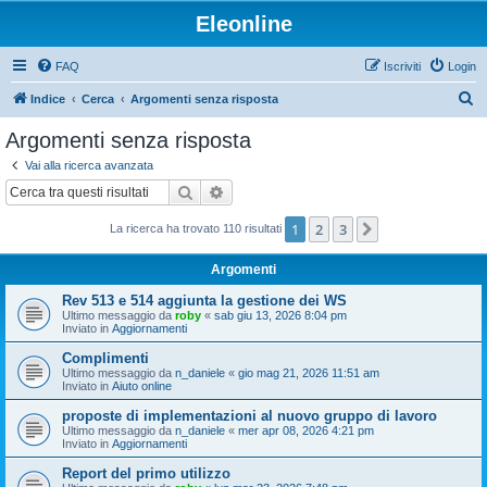
Eleonline
FAQ
Iscriviti
Login
C
Indice
Cerca
Argomenti senza risposta
e
Argomenti senza risposta
r
Vai alla ricerca avanzata
c
Cerca
Ricerca avanzata
a
1
2
3
Prossimo
La ricerca ha trovato 110 risultati
Argomenti
Rev 513 e 514 aggiunta la gestione dei WS
Ultimo messaggio da
roby
«
sab giu 13, 2026 8:04 pm
Inviato in
Aggiornamenti
Complimenti
Ultimo messaggio da
n_daniele
«
gio mag 21, 2026 11:51 am
Inviato in
Aiuto online
proposte di implementazioni al nuovo gruppo di lavoro
Ultimo messaggio da
n_daniele
«
mer apr 08, 2026 4:21 pm
Inviato in
Aggiornamenti
Report del primo utilizzo