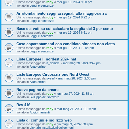
Ultimo messaggio da
roby
«
mer giu 19, 2024 9:50 pm
Inviato in
Leggi e sentenze
Arrotondamento seggi assegnati alla maggioranza
Ultimo messaggio da
roby
«
mer giu 19, 2024 8:22 pm
Inviato in
Leggi e sentenze
Base dei voti su cui calcolare la soglia del 3 per cento
Ultimo messaggio da
roby
«
mer giu 19, 2024 6:51 pm
Inviato in
Leggi e sentenze
Caso apparentamenti con candidato sindaco non eletto
Ultimo messaggio da
roby
«
mer giu 19, 2024 12:54 pm
Inviato in
Leggi e sentenze
Liste Europee II nordest 2024_nat
Ultimo messaggio da
n_daniele
«
mar mag 28, 2024 3:47 pm
Inviato in
Aiuto online
Liste Europee Circoscrizione Nord Ovest
Ultimo messaggio da
sysinf
«
mar mag 28, 2024 2:38 pm
Inviato in
Aiuto online
Nuove pagine da creare
Ultimo messaggio da
roby
«
lun mag 27, 2024 11:38 am
Inviato in
Sviluppo del software
Rev 416
Ultimo messaggio da
roby
«
mar mag 21, 2024 10:19 pm
Inviato in
Aggiornamenti
Lista di comuni e indirizzi web
Ultimo messaggio da
roby
«
gio mag 09, 2024 3:00 pm
Inviato in
Link alle installazioni dei comuni