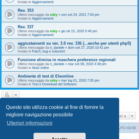
Inviato in
Aggiornamenti
Rev. 353
Ultimo messaggio da
roby
«
ven set 24, 2021 7:04 pm
Inviato in
Aggiornamenti
Rev. 337
Ultimo messaggio da
roby
«
gio ott 15, 2020 5:46 pm
Inviato in
Aggiornamenti
aggiustamenti su ver. 3.0 rev. 336 (...anche per utenti php5)
Ultimo messaggio da
n_daniele
«
dom set 27, 2020 10:41 pm
Inviato in
Patch, bug e soluzioni
Funzione elimina in maschera preferenze regionali
Ultimo messaggio da
n_daniele
«
mar set 08, 2020 4:38 pm
Inviato in
Aiuto online
Ambiente di test di Eleonline
Ultimo messaggio da
roby
«
mer lug 01, 2020 7:05 pm
Inviato in
Test e Download del Software
1
2
3
Prossimo
La ricerca ha trovato 110 risultati
Questo sito utilizza cookie al fine di fornire la
migliore navigazione possibile
Vai a
Ulteriori informazioni
Indice
Cancella cookie
Tutti gli orari sono
UTC+02:00
Creato da
phpBB
® Forum Software © phpBB Limited