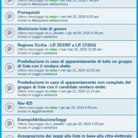
Ultimo messaggio da
roby
«
lun mar 23, 2026 7:48 pm
Inviato in
Attivazione webservices
Prerequisiti
Ultimo messaggio da
roby
«
ven feb 20, 2026 9:20 am
Inviato in
Attivazione webservices
Abolizione liste di genere
Ultimo messaggio da
n_daniele
«
gio ott 09, 2025 4:38 pm
Inviato in
Leggi e sentenze
Regione Sicilia - LR 35/1997 e LR 17/2016
Ultimo messaggio da
roby
«
mar mar 25, 2025 11:00 am
Inviato in
Leggi e sentenze
Prededuzione in caso di apparentamento di tutto un gruppo
di liste con il sindaco eletto
Ultimo messaggio da
roby
«
ven giu 21, 2024 12:02 pm
Inviato in
Leggi e sentenze
Prededuzione in caso di apparentamento non completo del
gruppo di liste con il candidato sindaco eletto
Ultimo messaggio da
roby
«
ven giu 21, 2024 11:13 am
Inviato in
Leggi e sentenze
Rev 425
Ultimo messaggio da
roby
«
gio giu 20, 2024 6:54 pm
Inviato in
Aggiornamenti
EsempiAttribuzioneSeggi
Ultimo messaggio da
n_daniele
«
gio giu 20, 2024 4:25 pm
Inviato in
Leggi e sentenze
Assegnazione dei seggi alle liste in base alla cifra elettorale