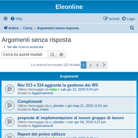
Eleonline
FAQ
Iscriviti
Login
C
Indice
Cerca
Argomenti senza risposta
e
Argomenti senza risposta
r
Vai alla ricerca avanzata
c
Cerca
Ricerca avanzata
a
1
2
3
Prossimo
La ricerca ha trovato 110 risultati
Argomenti
Rev 513 e 514 aggiunta la gestione dei WS
Ultimo messaggio da
roby
«
sab giu 13, 2026 8:04 pm
Inviato in
Aggiornamenti
Complimenti
Ultimo messaggio da
n_daniele
«
gio mag 21, 2026 11:51 am
Inviato in
Aiuto online
proposte di implementazioni al nuovo gruppo di lavoro
Ultimo messaggio da
n_daniele
«
mer apr 08, 2026 4:21 pm
Inviato in
Aggiornamenti
Report del primo utilizzo