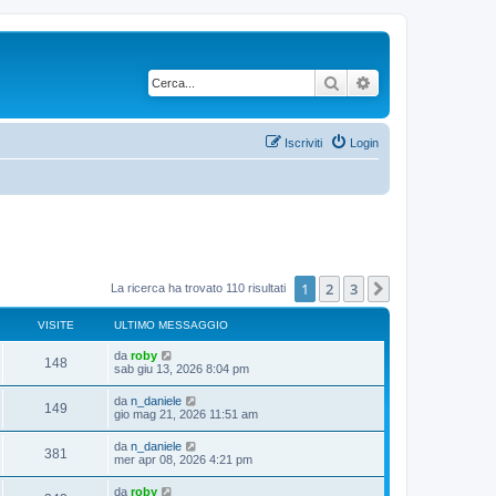
Cerca
Ricerca avanzata
Iscriviti
Login
1
2
3
Prossimo
La ricerca ha trovato 110 risultati
VISITE
ULTIMO MESSAGGIO
da
roby
148
sab giu 13, 2026 8:04 pm
da
n_daniele
149
gio mag 21, 2026 11:51 am
da
n_daniele
381
mer apr 08, 2026 4:21 pm
da
roby