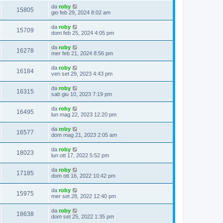
da
roby
15805
gio feb 29, 2024 8:02 am
da
roby
15709
dom feb 25, 2024 4:05 pm
da
roby
16278
mer feb 21, 2024 8:56 pm
da
roby
16184
ven set 29, 2023 4:43 pm
da
roby
16315
sab giu 10, 2023 7:19 pm
da
roby
16495
lun mag 22, 2023 12:20 pm
da
roby
16577
dom mag 21, 2023 2:05 am
da
roby
18023
lun ott 17, 2022 5:52 pm
da
roby
17185
dom ott 16, 2022 10:42 pm
da
roby
15975
mer set 28, 2022 12:40 pm
da
roby
18638
dom set 25, 2022 1:35 pm