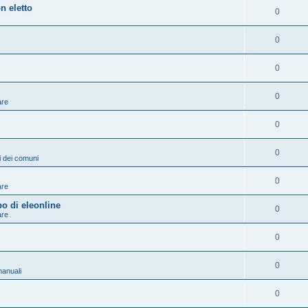
n eletto
0
0
0
0
are
0
0
ni dei comuni
0
are
po di eleonline
0
are
0
0
anuali
0