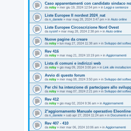
Caso apparentamenti con candidato sindaco no
da
roby
»
mer giu 19, 2024 12:54 pm
» in
Leggi e sentenze
Liste Europee II nordest 2024_nat
da
n_daniele
»
mar mag 28, 2024 3:47 pm
» in
Aiuto online
Liste Europee Circoscrizione Nord Ovest
da
sysinf
»
mar mag 28, 2024 2:38 pm
» in
Aiuto online
Nuove pagine da creare
da
roby
»
lun mag 27, 2024 11:38 am
» in
Sviluppo del softw
Rev 416
da
roby
»
mar mag 21, 2024 10:19 pm
» in
Aggiornamenti
Lista di comuni e indirizzi web
da
roby
»
gio mag 09, 2024 3:00 pm
» in
Link alle installazio
Avvio di questo forum
da
roby
»
mer mag 08, 2024 3:50 pm
» in
Sviluppo del softw
Per chi ha intenzione di partecipare allo svilup
da
roby
»
mar mag 07, 2024 2:21 pm
» in
Sviluppo del softw
Rev 412
da
roby
»
gio mag 02, 2024 9:36 am
» in
Aggiornamenti
2°aggiornamento Manuale operastivo Eleonline
da
n_daniele
»
sab apr 27, 2024 11:24 am
» in
Documenti e m
Rev 407 - 410
da
roby
»
mer mar 06, 2024 10:06 am
» in
Aggiornamenti