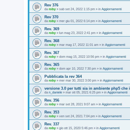
Rev 376
da
roby
»
sab set 24, 2022 1:15 pm
» in
Aggiornamenti
Rev 370
da
roby
»
mer giu 01, 2022 6:14 pm
» in
Aggiornamenti
Rev. 369
da
roby
»
lun mag 23, 2022 2:41 pm
» in
Aggiornamenti
Rev. 368
da
roby
»
mar mag 17, 2022 11:01 am
» in
Aggiornamenti
Rev. 367
da
roby
»
dom mag 15, 2022 10:56 pm
» in
Aggiornamenti
Rev. 365
da
roby
»
dom apr 10, 2022 7:30 pm
» in
Aggiornamenti
Pubblicata la rev 364
da
roby
»
mer mar 30, 2022 3:00 pm
» in
Aggiornamenti
versione 3.0 per tutti sia in ambiente php5 che
da
n_daniele
»
mar ott 05, 2021 6:25 pm
» in
Aggiornamenti
Rev. 356
da
roby
»
mar set 28, 2021 9:07 am
» in
Aggiornamenti
Rev. 353
da
roby
»
ven set 24, 2021 7:04 pm
» in
Aggiornamenti
Rev. 337
da
roby
»
gio ott 15, 2020 5:46 pm
» in
Aggiornamenti