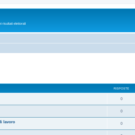
isultati elettorali
RISPOSTE
0
0
i lavoro
0