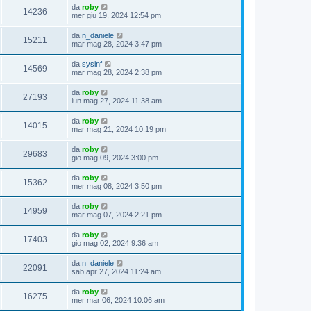
da
roby
14236
mer giu 19, 2024 12:54 pm
da
n_daniele
15211
mar mag 28, 2024 3:47 pm
da
sysinf
14569
mar mag 28, 2024 2:38 pm
da
roby
27193
lun mag 27, 2024 11:38 am
da
roby
14015
mar mag 21, 2024 10:19 pm
da
roby
29683
gio mag 09, 2024 3:00 pm
da
roby
15362
mer mag 08, 2024 3:50 pm
da
roby
14959
mar mag 07, 2024 2:21 pm
da
roby
17403
gio mag 02, 2024 9:36 am
da
n_daniele
22091
sab apr 27, 2024 11:24 am
da
roby
16275
mer mar 06, 2024 10:06 am