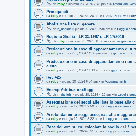
da
roby
»
lun mar 23, 2026 7:48 pm
» in
Attivazione web
Prerequisiti
da
roby
»
ven feb 20, 2026 9:20 am
» in
Attivazione webserv
Abolizione liste di genere
da
n_daniele
»
gio ott 09, 2025 4:38 pm
» in
Leggi e sen
Regione Sicilia - LR 35/1997 e LR 17/2016
da
roby
»
mar mar 25, 2025 11:00 am
» in
Leggi e sent
Prededuzione in caso di apparentamento di tutto
da
roby
»
ven giu 21, 2024 12:02 pm
» in
Leggi e sentenze
Prededuzione in caso di apparentamento non co
eletto
da
roby
»
ven giu 21, 2024 11:13 am
» in
Leggi e sentenze
Rev 425
da
roby
»
gio giu 20, 2024 6:54 pm
» in
Aggiornamenti
EsempiAttribuzioneSeggi
da
n_daniele
»
gio giu 20, 2024 4:25 pm
» in
Leggi e sen
Assegnazione dei seggi alle liste in base alla cif
da
roby
»
mer giu 19, 2024 9:50 pm
» in
Leggi e sentenze
Arrotondamento seggi assegnati alla maggiora
da
roby
»
mer giu 19, 2024 8:22 pm
» in
Leggi e sentenze
Base dei voti su cui calcolare la soglia del 3 pe
da
roby
»
mer giu 19, 2024 6:51 pm
» in
Leggi e sentenze