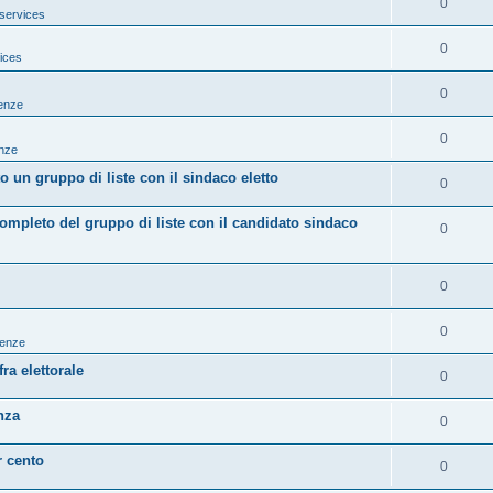
0
services
0
ices
0
tenze
0
enze
 un gruppo di liste con il sindaco eletto
0
mpleto del gruppo di liste con il candidato sindaco
0
0
0
tenze
ra elettorale
0
nza
0
r cento
0