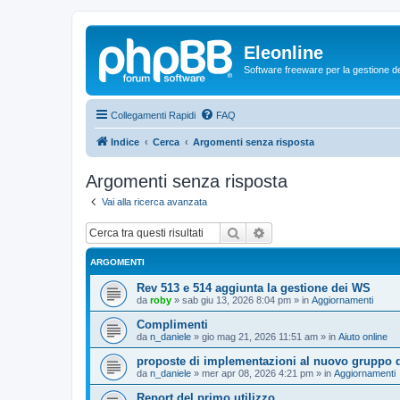
Eleonline
Software freeware per la gestione dei r
Collegamenti Rapidi
FAQ
Indice
Cerca
Argomenti senza risposta
Argomenti senza risposta
Vai alla ricerca avanzata
Cerca
Ricerca avanzata
ARGOMENTI
Rev 513 e 514 aggiunta la gestione dei WS
da
roby
»
sab giu 13, 2026 8:04 pm
» in
Aggiornamenti
Complimenti
da
n_daniele
»
gio mag 21, 2026 11:51 am
» in
Aiuto online
proposte di implementazioni al nuovo gruppo d
da
n_daniele
»
mer apr 08, 2026 4:21 pm
» in
Aggiornamenti
Report del primo utilizzo