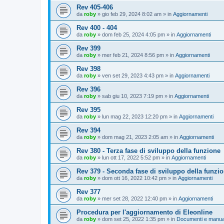
Rev 405-406
da
roby
»
gio feb 29, 2024 8:02 am
» in
Aggiornamenti
Rev 400 - 404
da
roby
»
dom feb 25, 2024 4:05 pm
» in
Aggiornamenti
Rev 399
da
roby
»
mer feb 21, 2024 8:56 pm
» in
Aggiornamenti
Rev 398
da
roby
»
ven set 29, 2023 4:43 pm
» in
Aggiornamenti
Rev 396
da
roby
»
sab giu 10, 2023 7:19 pm
» in
Aggiornamenti
Rev 395
da
roby
»
lun mag 22, 2023 12:20 pm
» in
Aggiornamenti
Rev 394
da
roby
»
dom mag 21, 2023 2:05 am
» in
Aggiornamenti
Rev 380 - Terza fase di sviluppo della funzione
da
roby
»
lun ott 17, 2022 5:52 pm
» in
Aggiornamenti
Rev 379 - Seconda fase di sviluppo della funzi
da
roby
»
dom ott 16, 2022 10:42 pm
» in
Aggiornamenti
Rev 377
da
roby
»
mer set 28, 2022 12:40 pm
» in
Aggiornamenti
Procedura per l'aggiornamento di Eleonline
da
roby
»
dom set 25, 2022 1:35 pm
» in
Documenti e manua