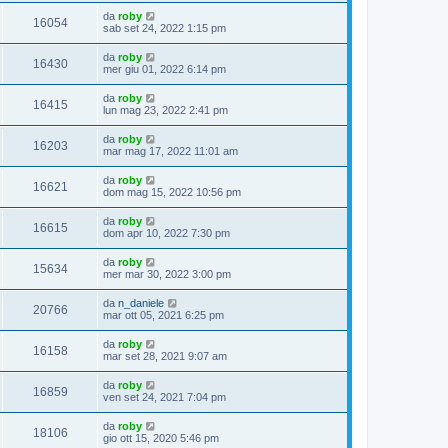
da
roby
16054
sab set 24, 2022 1:15 pm
da
roby
16430
mer giu 01, 2022 6:14 pm
da
roby
16415
lun mag 23, 2022 2:41 pm
da
roby
16203
mar mag 17, 2022 11:01 am
da
roby
16621
dom mag 15, 2022 10:56 pm
da
roby
16615
dom apr 10, 2022 7:30 pm
da
roby
15634
mer mar 30, 2022 3:00 pm
da
n_daniele
20766
mar ott 05, 2021 6:25 pm
da
roby
16158
mar set 28, 2021 9:07 am
da
roby
16859
ven set 24, 2021 7:04 pm
da
roby
18106
gio ott 15, 2020 5:46 pm