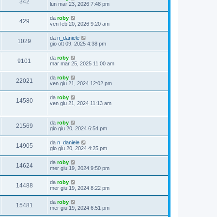
342
lun mar 23, 2026 7:48 pm
da
roby
429
ven feb 20, 2026 9:20 am
da
n_daniele
1029
gio ott 09, 2025 4:38 pm
da
roby
9101
mar mar 25, 2025 11:00 am
da
roby
22021
ven giu 21, 2024 12:02 pm
da
roby
14580
ven giu 21, 2024 11:13 am
da
roby
21569
gio giu 20, 2024 6:54 pm
da
n_daniele
14905
gio giu 20, 2024 4:25 pm
da
roby
14624
mer giu 19, 2024 9:50 pm
da
roby
14488
mer giu 19, 2024 8:22 pm
da
roby
15481
mer giu 19, 2024 6:51 pm