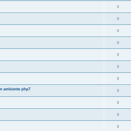
0
0
0
0
0
0
0
 in ambiente php7
0
0
0
0