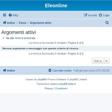
Eleonline
FAQ
Iscriviti
Login
C
Indice
Cerca
Argomenti attivi
e
Argomenti attivi
r
Vai alla ricerca avanzata
c
La ricerca ha trovato 0 risultati • Pagina
1
di
1
a
Nessun argomento o messaggio con questo criterio di ricerca.
La ricerca ha trovato 0 risultati • Pagina
1
di
1
Vai a
Indice
Cancella cookie
Tutti gli orari sono
UTC+02:00
Creato da
phpBB
® Forum Software © phpBB Limited
Traduzione Italiana
phpBB-Italia.it
Privacy
|
Condizioni