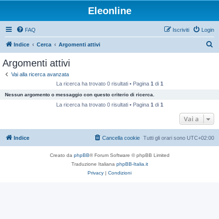
Eleonline
FAQ
Iscriviti
Login
C
Indice
Cerca
Argomenti attivi
e
Argomenti attivi
r
Vai alla ricerca avanzata
c
La ricerca ha trovato 0 risultati • Pagina
1
di
1
a
Nessun argomento o messaggio con questo criterio di ricerca.
La ricerca ha trovato 0 risultati • Pagina
1
di
1
Vai a
Indice
Cancella cookie
Tutti gli orari sono
UTC+02:00
Creato da
phpBB
® Forum Software © phpBB Limited
Traduzione Italiana
phpBB-Italia.it
Privacy
|
Condizioni