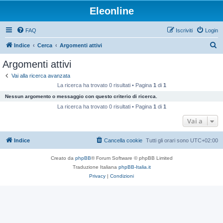
Eleonline
FAQ
Iscriviti
Login
C
Indice
Cerca
Argomenti attivi
e
Argomenti attivi
r
Vai alla ricerca avanzata
c
La ricerca ha trovato 0 risultati • Pagina
1
di
1
a
Nessun argomento o messaggio con questo criterio di ricerca.
La ricerca ha trovato 0 risultati • Pagina
1
di
1
Vai a
Indice
Cancella cookie
Tutti gli orari sono
UTC+02:00
Creato da
phpBB
® Forum Software © phpBB Limited
Traduzione Italiana
phpBB-Italia.it
Privacy
|
Condizioni