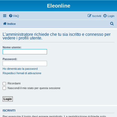
Eleonline
FAQ
Iscriviti
Login
C
Indice
e
L’amministratore richiede che tu sia iscritto e connesso per
r
vedere i profili utente.
c
Nome utente:
a
Password:
Ho dimenticato la password
Rispedisci l’email di attivazione
Ricordami
Nascondi il mio stato per questa sessione
ISCRIVITI
Per eseguire il login devi essere registrato. La registrazione richiede solo