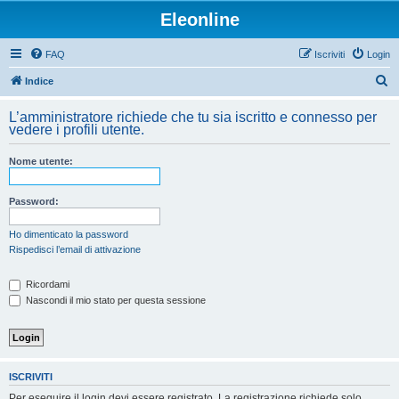
Eleonline
FAQ
Iscriviti
Login
C
Indice
e
L’amministratore richiede che tu sia iscritto e connesso per
r
vedere i profili utente.
c
Nome utente:
a
Password:
Ho dimenticato la password
Rispedisci l’email di attivazione
Ricordami
Nascondi il mio stato per questa sessione
ISCRIVITI
Per eseguire il login devi essere registrato. La registrazione richiede solo