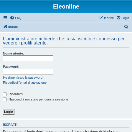
Eleonline
FAQ
Iscriviti
Login
C
Indice
e
L’amministratore richiede che tu sia iscritto e connesso per
r
vedere i profili utente.
c
Nome utente:
a
Password:
Ho dimenticato la password
Rispedisci l’email di attivazione
Ricordami
Nascondi il mio stato per questa sessione
ISCRIVITI
Per eseguire il login devi essere registrato. La registrazione richiede solo