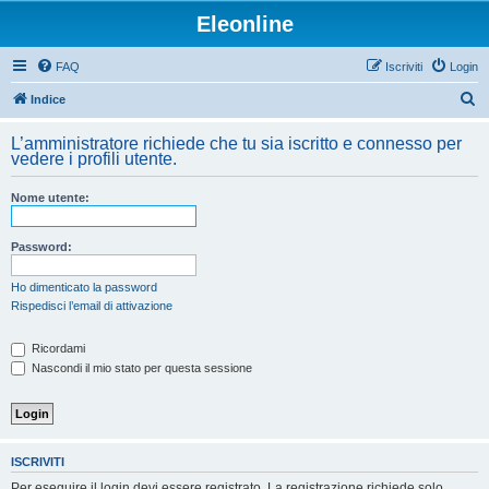
Eleonline
FAQ
Iscriviti
Login
C
Indice
e
L’amministratore richiede che tu sia iscritto e connesso per
r
vedere i profili utente.
c
Nome utente:
a
Password:
Ho dimenticato la password
Rispedisci l’email di attivazione
Ricordami
Nascondi il mio stato per questa sessione
ISCRIVITI
Per eseguire il login devi essere registrato. La registrazione richiede solo