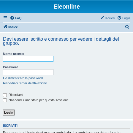
Eleonline
FAQ
Iscriviti
Login
C
Indice
e
Devi essere iscritto e connesso per vedere i dettagli del
r
gruppo.
c
Nome utente:
a
Password:
Ho dimenticato la password
Rispedisci l’email di attivazione
Ricordami
Nascondi il mio stato per questa sessione
ISCRIVITI
Per eseguire il login devi essere registrato. La registrazione richiede solo