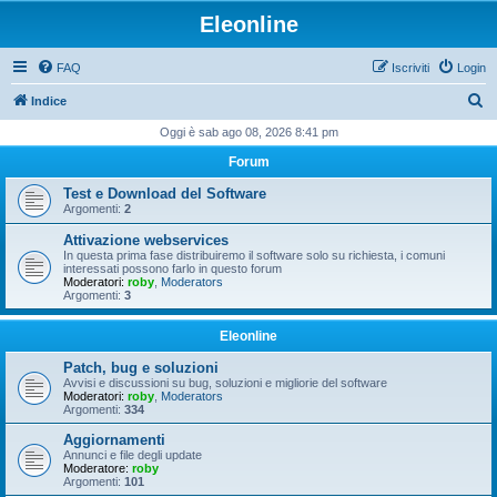
Eleonline
FAQ
Iscriviti
Login
C
Indice
e
Oggi è sab ago 08, 2026 8:41 pm
r
Forum
c
Test e Download del Software
a
Argomenti:
2
Attivazione webservices
In questa prima fase distribuiremo il software solo su richiesta, i comuni
interessati possono farlo in questo forum
Moderatori:
roby
,
Moderators
Argomenti:
3
Eleonline
Patch, bug e soluzioni
Avvisi e discussioni su bug, soluzioni e migliorie del software
Moderatori:
roby
,
Moderators
Argomenti:
334
Aggiornamenti
Annunci e file degli update
Moderatore:
roby
Argomenti:
101