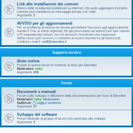
Link alle installazioni dei comuni
Elenco delle installazioni pubblicate su internet, chi vuole aggiungere il proprio
comune può mandarmi un messaggio privato con i dati
Argomenti:
1
AVVISO per gli aggiornamenti
Per un problema di risorse ho dovuto permettere l'accesso agli aggiornamenti
tramite il Trac ai soli ip registrati. Ho già provveduto ad autorizzare tutti i domini
o IP segnalati dai comuni, ma chi dovesse riscontrare una negazione
dell'accesso può scriverci e chiedere di essere inserito tra gli autorizzati.
L'indirizzo mail è:
staff@eleonline.it
Supporto tecnico
Aiuto online
Ponete in questo forum le richieste di aiuto per Eleonline
Moderatore:
roby
Argomenti:
235
Forum
Documenti e manuali
Forum sullo sviluppo e diffusione della documentazione per l'uso di Eleonline
Moderatori:
roby
,
Moderators
Subforum:
Leggi e sentenze
Argomenti:
17
Sviluppo del software
Forum dedicato al gruppo di lavoro che partecipa allo sviluppo
Argomenti:
3