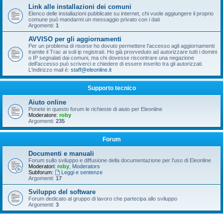
Link alle installazioni dei comuni
Elenco delle installazioni pubblicate su internet, chi vuole aggiungere il proprio
comune può mandarmi un messaggio privato con i dati
Argomenti:
1
AVVISO per gli aggiornamenti
Per un problema di risorse ho dovuto permettere l'accesso agli aggiornamenti
tramite il Trac ai soli ip registrati. Ho già provveduto ad autorizzare tutti i domini
o IP segnalati dai comuni, ma chi dovesse riscontrare una negazione
dell'accesso può scriverci e chiedere di essere inserito tra gli autorizzati.
L'indirizzo mail è:
staff@eleonline.it
Supporto tecnico
Aiuto online
Ponete in questo forum le richieste di aiuto per Eleonline
Moderatore:
roby
Argomenti:
235
Forum
Documenti e manuali
Forum sullo sviluppo e diffusione della documentazione per l'uso di Eleonline
Moderatori:
roby
,
Moderators
Subforum:
Leggi e sentenze
Argomenti:
17
Sviluppo del software
Forum dedicato al gruppo di lavoro che partecipa allo sviluppo
Argomenti:
3