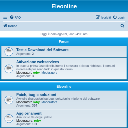
Eleonline
FAQ
Iscriviti
Login
C
Indice
e
Oggi è dom ago 09, 2026 4:03 am
r
Forum
c
Test e Download del Software
a
Argomenti:
2
Attivazione webservices
In questa prima fase distribuiremo il software solo su richiesta, i comuni
interessati possono farlo in questo forum
Moderatori:
roby
,
Moderators
Argomenti:
3
Eleonline
Patch, bug e soluzioni
Avvisi e discussioni su bug, soluzioni e migliorie del software
Moderatori:
roby
,
Moderators
Argomenti:
334
Aggiornamenti
Annunci e file degli update
Moderatore:
roby
Argomenti:
101