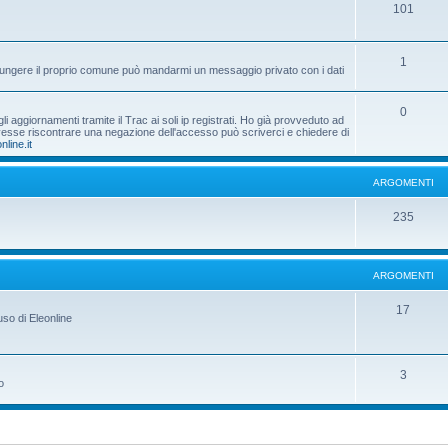
101
1
aggiungere il proprio comune può mandarmi un messaggio privato con i dati
0
 aggiornamenti tramite il Trac ai soli ip registrati. Ho già provveduto ad
dovesse riscontrare una negazione dell'accesso può scriverci e chiedere di
nline.it
ARGOMENTI
235
ARGOMENTI
17
uso di Eleonline
3
o