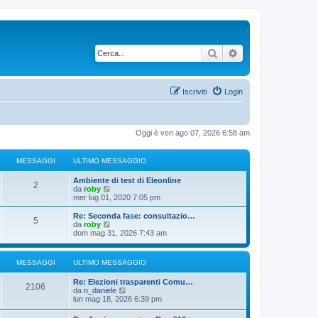
Cerca
Ricerca avanzata
Iscriviti
Login
Oggi è ven ago 07, 2026 6:58 am
MESSAGGI
ULTIMO MESSAGGIO
Ambiente di test di Eleonline
2
V
da
roby
e
mer lug 01, 2020 7:05 pm
d
i
Re: Seconda fase: consultazio…
5
u
V
da
roby
l
e
dom mag 31, 2026 7:43 am
t
d
i
i
m
u
MESSAGGI
ULTIMO MESSAGGIO
o
l
m
t
Re: Elezioni trasparenti Comu…
e
i
2106
V
da
n_daniele
s
m
e
lun mag 18, 2026 6:39 pm
s
o
d
a
m
i
g
e