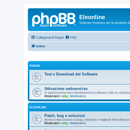
Eleonline
Software freeware per la gestione dei r
Collegamenti Rapidi
FAQ
Indice
FORUM
Test e Download del Software
Attivazione webservices
In questa prima fase distribuiremo il software solo su richies
Moderatori:
roby
,
Moderators
ELEONLINE
Patch, bug e soluzioni
Avvisi e discussioni su bug, soluzioni e migliorie del software
Moderatori:
roby
,
Moderators