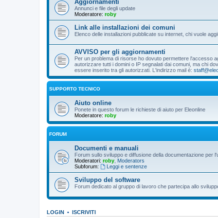
Aggiornamenti
Annunci e file degli update
Moderatore:
roby
Link alle installazioni dei comuni
Elenco delle installazioni pubblicate su internet, chi vuole 
AVVISO per gli aggiornamenti
Per un problema di risorse ho dovuto permettere l'accesso agli
autorizzare tutti i domini o IP segnalati dai comuni, ma chi 
essere inserito tra gli autorizzati. L'indirizzo mail è:
staff@eleo
SUPPORTO TECNICO
Aiuto online
Ponete in questo forum le richieste di aiuto per Eleonline
Moderatore:
roby
FORUM
Documenti e manuali
Forum sullo sviluppo e diffusione della documentazione per l'
Moderatori:
roby
,
Moderators
Subforum:
Leggi e sentenze
Sviluppo del software
Forum dedicato al gruppo di lavoro che partecipa allo svilupp
LOGIN
•
ISCRIVITI