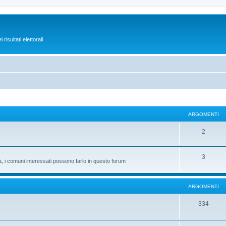
isultati elettorali
ARGOMENTI
2
3
ta, i comuni interessati possono farlo in questo forum
ARGOMENTI
334