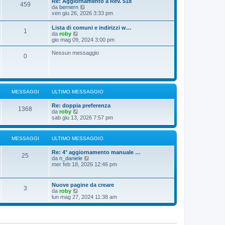
Re: Aggiornamento a Rev. 518
459
u
g
s
V
da
bernern
l
i
s
e
ven giu 26, 2026 3:33 pm
t
o
a
d
i
g
i
Lista di comuni e indirizzi w…
m
g
1
u
V
da
roby
o
i
l
e
gio mag 09, 2024 3:00 pm
m
o
t
d
e
i
i
s
Nessun messaggio
m
0
u
s
o
l
a
m
t
g
e
i
g
s
m
i
s
o
o
a
MESSAGGI
ULTIMO MESSAGGIO
m
g
e
g
Re: doppia preferenza
s
1368
i
V
da
roby
s
o
e
sab giu 13, 2026 7:57 pm
a
d
g
i
g
u
i
MESSAGGI
ULTIMO MESSAGGIO
l
o
t
Re: 4° aggiornamento manuale …
i
25
V
da
n_daniele
m
e
mer feb 18, 2026 12:46 pm
o
d
m
i
e
u
s
Nuove pagine da creare
3
l
s
V
da
roby
t
a
e
lun mag 27, 2024 11:38 am
i
g
d
m
g
i
o
i
u
m
o
l
e