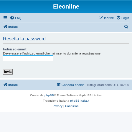
Eleonline
FAQ
Iscriviti
Login
C
Indice
e
Resetta la password
r
c
Indirizzo email:
Deve essere l’indirizzo email che hai inserito durante la registrazione.
a
Indice
Cancella cookie
Tutti gli orari sono
UTC+02:00
Creato da
phpBB
® Forum Software © phpBB Limited
Traduzione Italiana
phpBB-Italia.it
Privacy
|
Condizioni