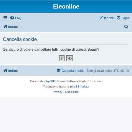
Eleonline
FAQ
Iscriviti
Login
C
Indice
e
Cancella cookie
r
c
Sei sicuro di volere cancellare tutti i cookie di questa Board?
a
Indice
Cancella cookie
Tutti gli orari sono
UTC+02:00
Creato da
phpBB
® Forum Software © phpBB Limited
Traduzione Italiana
phpBB-Italia.it
Privacy
|
Condizioni