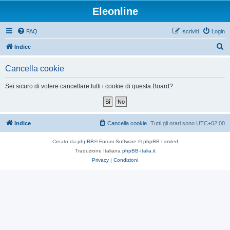
Eleonline
FAQ
Iscriviti
Login
C
Indice
e
Cancella cookie
r
c
Sei sicuro di volere cancellare tutti i cookie di questa Board?
a
Indice
Cancella cookie
Tutti gli orari sono
UTC+02:00
Creato da
phpBB
® Forum Software © phpBB Limited
Traduzione Italiana
phpBB-Italia.it
Privacy
|
Condizioni