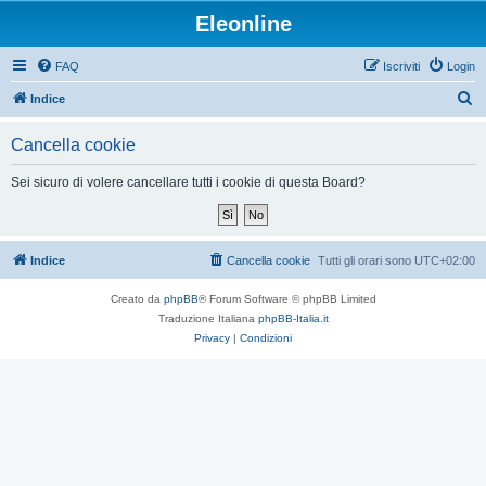
Eleonline
FAQ
Iscriviti
Login
C
Indice
e
Cancella cookie
r
c
Sei sicuro di volere cancellare tutti i cookie di questa Board?
a
Indice
Cancella cookie
Tutti gli orari sono
UTC+02:00
Creato da
phpBB
® Forum Software © phpBB Limited
Traduzione Italiana
phpBB-Italia.it
Privacy
|
Condizioni