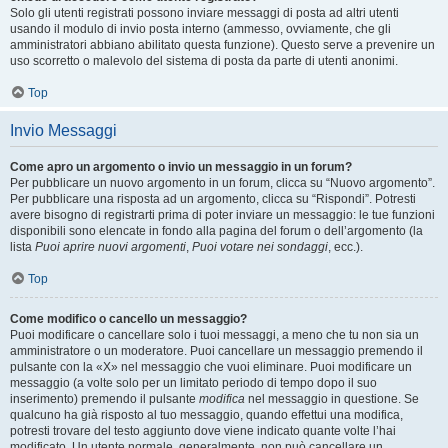
Solo gli utenti registrati possono inviare messaggi di posta ad altri utenti
usando il modulo di invio posta interno (ammesso, ovviamente, che gli
amministratori abbiano abilitato questa funzione). Questo serve a prevenire un
uso scorretto o malevolo del sistema di posta da parte di utenti anonimi.
Top
Invio Messaggi
Come apro un argomento o invio un messaggio in un forum?
Per pubblicare un nuovo argomento in un forum, clicca su “Nuovo argomento”.
Per pubblicare una risposta ad un argomento, clicca su “Rispondi”. Potresti
avere bisogno di registrarti prima di poter inviare un messaggio: le tue funzioni
disponibili sono elencate in fondo alla pagina del forum o dell’argomento (la
lista
Puoi aprire nuovi argomenti
,
Puoi votare nei sondaggi
, ecc.).
Top
Come modifico o cancello un messaggio?
Puoi modificare o cancellare solo i tuoi messaggi, a meno che tu non sia un
amministratore o un moderatore. Puoi cancellare un messaggio premendo il
pulsante con la «X» nel messaggio che vuoi eliminare. Puoi modificare un
messaggio (a volte solo per un limitato periodo di tempo dopo il suo
inserimento) premendo il pulsante
modifica
nel messaggio in questione. Se
qualcuno ha già risposto al tuo messaggio, quando effettui una modifica,
potresti trovare del testo aggiunto dove viene indicato quante volte l’hai
modificato. Un utente normale, generalmente, non può cancellare un