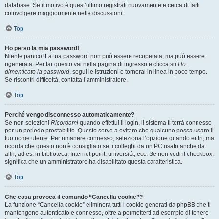
database. Se il motivo è quest’ultimo registrati nuovamente e cerca di farti
coinvolgere maggiormente nelle discussioni.
Top
Ho perso la mia password!
Niente panico! La tua password non può essere recuperata, ma può essere
rigenerata. Per far questo vai nella pagina di ingresso e clicca su
Ho
dimenticato la password
, segui le istruzioni e tornerai in linea in poco tempo.
Se riscontri difficoltà, contatta l’amministratore.
Top
Perché vengo disconnesso automaticamente?
Se non selezioni
Ricordami
quando effettui il login, il sistema ti terrà connesso
per un periodo prestabilito. Questo serve a evitare che qualcuno possa usare il
tuo nome utente. Per rimanere connesso, seleziona l’opzione quando entri, ma
ricorda che questo non è consigliato se ti colleghi da un PC usato anche da
altri, ad es. in biblioteca, Internet point, università, ecc. Se non vedi il checkbox,
significa che un amministratore ha disabilitato questa caratteristica.
Top
Che cosa provoca il comando “Cancella cookie”?
La funzione “Cancella cookie” eliminerà tutti i cookie generati da phpBB che ti
mantengono autenticato e connesso, oltre a permetterti ad esempio di tenere