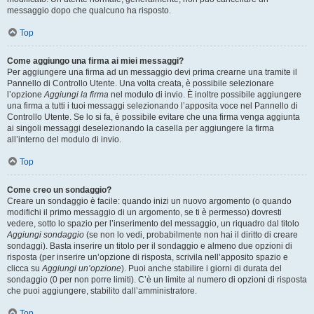
messaggio dopo che qualcuno ha risposto.
Top
Come aggiungo una firma ai miei messaggi?
Per aggiungere una firma ad un messaggio devi prima crearne una tramite il
Pannello di Controllo Utente. Una volta creata, è possibile selezionare
l’opzione
Aggiungi la firma
nel modulo di invio. È inoltre possibile aggiungere
una firma a tutti i tuoi messaggi selezionando l’apposita voce nel Pannello di
Controllo Utente. Se lo si fa, è possibile evitare che una firma venga aggiunta
ai singoli messaggi deselezionando la casella per aggiungere la firma
all’interno del modulo di invio.
Top
Come creo un sondaggio?
Creare un sondaggio è facile: quando inizi un nuovo argomento (o quando
modifichi il primo messaggio di un argomento, se ti è permesso) dovresti
vedere, sotto lo spazio per l’inserimento del messaggio, un riquadro dal titolo
Aggiungi sondaggio
(se non lo vedi, probabilmente non hai il diritto di creare
sondaggi). Basta inserire un titolo per il sondaggio e almeno due opzioni di
risposta (per inserire un’opzione di risposta, scrivila nell’apposito spazio e
clicca su
Aggiungi un’opzione
). Puoi anche stabilire i giorni di durata del
sondaggio (0 per non porre limiti). C’è un limite al numero di opzioni di risposta
che puoi aggiungere, stabilito dall’amministratore.
Top