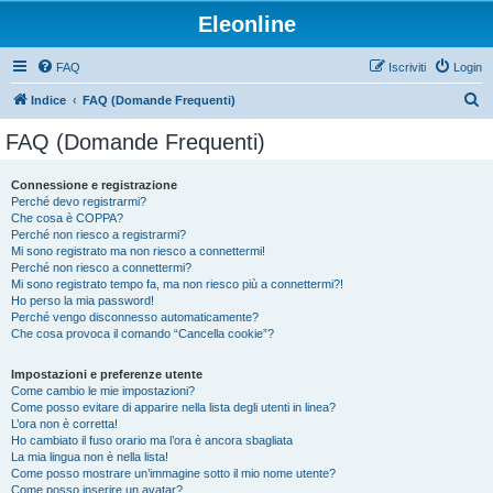
Eleonline
FAQ
Iscriviti
Login
C
Indice
FAQ (Domande Frequenti)
e
FAQ (Domande Frequenti)
r
c
Connessione e registrazione
Perché devo registrarmi?
a
Che cosa è COPPA?
Perché non riesco a registrarmi?
Mi sono registrato ma non riesco a connettermi!
Perché non riesco a connettermi?
Mi sono registrato tempo fa, ma non riesco più a connettermi?!
Ho perso la mia password!
Perché vengo disconnesso automaticamente?
Che cosa provoca il comando “Cancella cookie”?
Impostazioni e preferenze utente
Come cambio le mie impostazioni?
Come posso evitare di apparire nella lista degli utenti in linea?
L’ora non è corretta!
Ho cambiato il fuso orario ma l’ora è ancora sbagliata
La mia lingua non è nella lista!
Come posso mostrare un’immagine sotto il mio nome utente?
Come posso inserire un avatar?