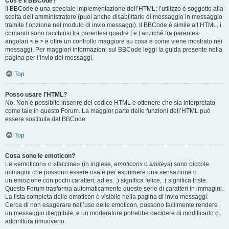
Cos’è il BBCode?
Il BBCode è una speciale implementazione dell’HTML; l’utilizzo è soggetto alla
scelta dell’amministratore (puoi anche disabilitarlo di messaggio in messaggio
tramite l’opzione nel modulo di invio messaggi). Il BBCode è simile all’HTML, i
comandi sono racchiusi tra parentesi quadre [ e ] anziché tra parentesi
angolari < e > e offre un controllo maggiore su cosa e come viene mostrato nei
messaggi. Per maggiori informazioni sul BBCode leggi la guida presente nella
pagina per l’invio dei messaggi.
Top
Posso usare l’HTML?
No. Non è possibile inserire del codice HTML e ottenere che sia interpretato
come tale in questo Forum. La maggior parte delle funzioni dell’HTML può
essere sostituita dal BBCode.
Top
Cosa sono le emoticon?
Le «emoticon» o «faccine» (in inglese,
emoticons
o
smileys
) sono piccole
immagini che possono essere usate per esprimere una sensazione o
un’emozione con pochi caratteri; ad es. :) significa felice, :( significa triste.
Questo Forum trasforma automaticamente queste serie di caratteri in immagini.
La lista completa delle emoticon è visibile nella pagina di invio messaggi.
Cerca di non esagerare nell’uso delle emoticon, possono facilmente rendere
un messaggio illeggibile, e un moderatore potrebbe decidere di modificarlo o
addirittura rimuoverlo.