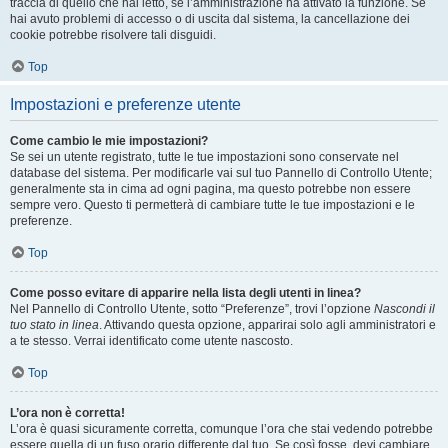
traccia di quello che hai letto, se l’amministrazione ha attivato la funzione. Se
hai avuto problemi di accesso o di uscita dal sistema, la cancellazione dei
cookie potrebbe risolvere tali disguidi.
Top
Impostazioni e preferenze utente
Come cambio le mie impostazioni?
Se sei un utente registrato, tutte le tue impostazioni sono conservate nel
database del sistema. Per modificarle vai sul tuo Pannello di Controllo Utente;
generalmente sta in cima ad ogni pagina, ma questo potrebbe non essere
sempre vero. Questo ti permetterà di cambiare tutte le tue impostazioni e le
preferenze.
Top
Come posso evitare di apparire nella lista degli utenti in linea?
Nel Pannello di Controllo Utente, sotto “Preferenze”, trovi l’opzione
Nascondi il
tuo stato in linea
. Attivando questa opzione, apparirai solo agli amministratori e
a te stesso. Verrai identificato come utente nascosto.
Top
L’ora non è corretta!
L’ora è quasi sicuramente corretta, comunque l’ora che stai vedendo potrebbe
essere quella di un fuso orario differente dal tuo. Se così fosse, devi cambiare