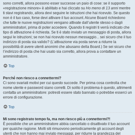
sono corretti, allora possono esser successe un paio di cose: se il supporto
«registrazione minore» è abilitato e hai cliccato su
Ho meno di 13 anni
mentre
ti stavi registrando, allora devi seguire le istruzioni che hai ricevuto. Se questo
non è il tuo caso, forse devi attivare il tuo account. Alcune Board richiedono
che tutte le nuove registrazioni vengano attivate dall’utente stesso o dagli
amministratori, prima di poter accedere. Quando ti registri ti verrà indicato che
tipo di attivazione è richiesta. Se ti è stato inviato un messaggio di posta, allora
segui le istruzioni; se non hai ricevuto nessun messaggio... sei sicuro che il tuo
indirizzo di posta sia valido? (L’attivazione via posta serve a ridurre la
possibilità di avere utenti anonimi che abusano della Board.) Se sei sicuro che
l’indirizzo di posta che hai usato sia corretto, allora prova a contattare un
amministratore.
Top
Perché non riesco a connettermi?
Ci sono svariati motivi per cui questo succede. Per prima cosa controlla che
nome utente e password siano corretti. Di solito il problema è questo, altrimenti
contatta un amministratore: potresti essere stato bannato o potrebbe esserci un
errore di configurazione.
Top
Mi sono registrato tempo fa, ma non riesco più a connettermi?!
È possibile che un amministratore abbia cancellato o disattivato il tuo account
per qualche ragione. Molti siti rimuovono periodicamente gli account degli
utenti che non hanno mai inviato messaggi, per ridurre la grandezza del