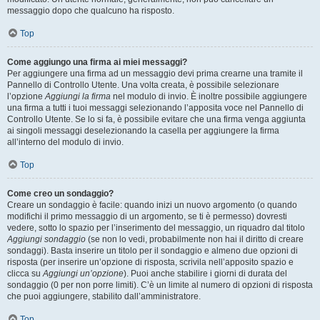
messaggio dopo che qualcuno ha risposto.
Top
Come aggiungo una firma ai miei messaggi?
Per aggiungere una firma ad un messaggio devi prima crearne una tramite il
Pannello di Controllo Utente. Una volta creata, è possibile selezionare
l’opzione
Aggiungi la firma
nel modulo di invio. È inoltre possibile aggiungere
una firma a tutti i tuoi messaggi selezionando l’apposita voce nel Pannello di
Controllo Utente. Se lo si fa, è possibile evitare che una firma venga aggiunta
ai singoli messaggi deselezionando la casella per aggiungere la firma
all’interno del modulo di invio.
Top
Come creo un sondaggio?
Creare un sondaggio è facile: quando inizi un nuovo argomento (o quando
modifichi il primo messaggio di un argomento, se ti è permesso) dovresti
vedere, sotto lo spazio per l’inserimento del messaggio, un riquadro dal titolo
Aggiungi sondaggio
(se non lo vedi, probabilmente non hai il diritto di creare
sondaggi). Basta inserire un titolo per il sondaggio e almeno due opzioni di
risposta (per inserire un’opzione di risposta, scrivila nell’apposito spazio e
clicca su
Aggiungi un’opzione
). Puoi anche stabilire i giorni di durata del
sondaggio (0 per non porre limiti). C’è un limite al numero di opzioni di risposta
che puoi aggiungere, stabilito dall’amministratore.
Top