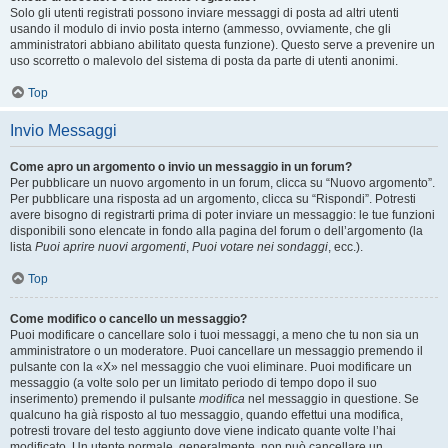
Solo gli utenti registrati possono inviare messaggi di posta ad altri utenti
usando il modulo di invio posta interno (ammesso, ovviamente, che gli
amministratori abbiano abilitato questa funzione). Questo serve a prevenire un
uso scorretto o malevolo del sistema di posta da parte di utenti anonimi.
Top
Invio Messaggi
Come apro un argomento o invio un messaggio in un forum?
Per pubblicare un nuovo argomento in un forum, clicca su “Nuovo argomento”.
Per pubblicare una risposta ad un argomento, clicca su “Rispondi”. Potresti
avere bisogno di registrarti prima di poter inviare un messaggio: le tue funzioni
disponibili sono elencate in fondo alla pagina del forum o dell’argomento (la
lista
Puoi aprire nuovi argomenti
,
Puoi votare nei sondaggi
, ecc.).
Top
Come modifico o cancello un messaggio?
Puoi modificare o cancellare solo i tuoi messaggi, a meno che tu non sia un
amministratore o un moderatore. Puoi cancellare un messaggio premendo il
pulsante con la «X» nel messaggio che vuoi eliminare. Puoi modificare un
messaggio (a volte solo per un limitato periodo di tempo dopo il suo
inserimento) premendo il pulsante
modifica
nel messaggio in questione. Se
qualcuno ha già risposto al tuo messaggio, quando effettui una modifica,
potresti trovare del testo aggiunto dove viene indicato quante volte l’hai
modificato. Un utente normale, generalmente, non può cancellare un