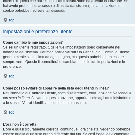
traccia di quello che hai letto, se l’amministrazione ha attivato la funzione. Se
hai avuto problemi di accesso o di uscita dal sistema, la cancellazione dei
cookie potrebbe risolvere tali disguidi.
Top
Impostazioni e preferenze utente
Come cambio le mie impostazioni?
Se sei un utente registrato, tutte le tue impostazioni sono conservate nel
database del sistema. Per modificarle vai sul tuo Pannello di Controllo Utente;
generalmente sta in cima ad ogni pagina, ma questo potrebbe non essere
sempre vero. Questo ti permetterà di cambiare tutte le tue impostazioni e le
preferenze.
Top
Come posso evitare di apparire nella lista degli utenti in linea?
Nel Pannello di Controllo Utente, sotto “Preferenze”, trovi l’opzione
Nascondi il
tuo stato in linea
. Attivando questa opzione, apparirai solo agli amministratori e
a te stesso. Verrai identificato come utente nascosto.
Top
L’ora non è corretta!
L’ora è quasi sicuramente corretta, comunque l’ora che stai vedendo potrebbe
essere quella di un fuso orario differente dal tuo. Se così fosse, devi cambiare