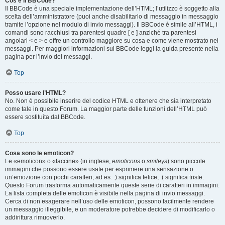
Cos’è il BBCode?
Il BBCode è una speciale implementazione dell’HTML; l’utilizzo è soggetto alla
scelta dell’amministratore (puoi anche disabilitarlo di messaggio in messaggio
tramite l’opzione nel modulo di invio messaggi). Il BBCode è simile all’HTML, i
comandi sono racchiusi tra parentesi quadre [ e ] anziché tra parentesi
angolari < e > e offre un controllo maggiore su cosa e come viene mostrato nei
messaggi. Per maggiori informazioni sul BBCode leggi la guida presente nella
pagina per l’invio dei messaggi.
Top
Posso usare l’HTML?
No. Non è possibile inserire del codice HTML e ottenere che sia interpretato
come tale in questo Forum. La maggior parte delle funzioni dell’HTML può
essere sostituita dal BBCode.
Top
Cosa sono le emoticon?
Le «emoticon» o «faccine» (in inglese,
emoticons
o
smileys
) sono piccole
immagini che possono essere usate per esprimere una sensazione o
un’emozione con pochi caratteri; ad es. :) significa felice, :( significa triste.
Questo Forum trasforma automaticamente queste serie di caratteri in immagini.
La lista completa delle emoticon è visibile nella pagina di invio messaggi.
Cerca di non esagerare nell’uso delle emoticon, possono facilmente rendere
un messaggio illeggibile, e un moderatore potrebbe decidere di modificarlo o
addirittura rimuoverlo.