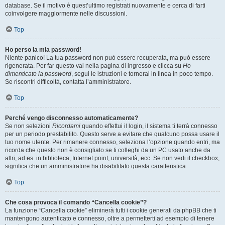
database. Se il motivo è quest’ultimo registrati nuovamente e cerca di farti
coinvolgere maggiormente nelle discussioni.
Top
Ho perso la mia password!
Niente panico! La tua password non può essere recuperata, ma può essere
rigenerata. Per far questo vai nella pagina di ingresso e clicca su
Ho
dimenticato la password
, segui le istruzioni e tornerai in linea in poco tempo.
Se riscontri difficoltà, contatta l’amministratore.
Top
Perché vengo disconnesso automaticamente?
Se non selezioni
Ricordami
quando effettui il login, il sistema ti terrà connesso
per un periodo prestabilito. Questo serve a evitare che qualcuno possa usare il
tuo nome utente. Per rimanere connesso, seleziona l’opzione quando entri, ma
ricorda che questo non è consigliato se ti colleghi da un PC usato anche da
altri, ad es. in biblioteca, Internet point, università, ecc. Se non vedi il checkbox,
significa che un amministratore ha disabilitato questa caratteristica.
Top
Che cosa provoca il comando “Cancella cookie”?
La funzione “Cancella cookie” eliminerà tutti i cookie generati da phpBB che ti
mantengono autenticato e connesso, oltre a permetterti ad esempio di tenere