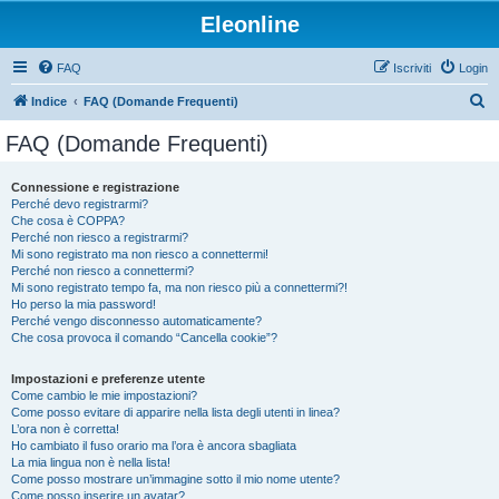
Eleonline
FAQ
Iscriviti
Login
C
Indice
FAQ (Domande Frequenti)
e
FAQ (Domande Frequenti)
r
c
Connessione e registrazione
Perché devo registrarmi?
a
Che cosa è COPPA?
Perché non riesco a registrarmi?
Mi sono registrato ma non riesco a connettermi!
Perché non riesco a connettermi?
Mi sono registrato tempo fa, ma non riesco più a connettermi?!
Ho perso la mia password!
Perché vengo disconnesso automaticamente?
Che cosa provoca il comando “Cancella cookie”?
Impostazioni e preferenze utente
Come cambio le mie impostazioni?
Come posso evitare di apparire nella lista degli utenti in linea?
L’ora non è corretta!
Ho cambiato il fuso orario ma l’ora è ancora sbagliata
La mia lingua non è nella lista!
Come posso mostrare un’immagine sotto il mio nome utente?
Come posso inserire un avatar?