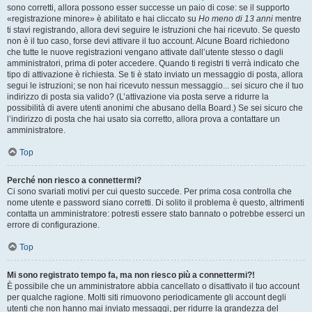
sono corretti, allora possono esser successe un paio di cose: se il supporto
«registrazione minore» è abilitato e hai cliccato su
Ho meno di 13 anni
mentre
ti stavi registrando, allora devi seguire le istruzioni che hai ricevuto. Se questo
non è il tuo caso, forse devi attivare il tuo account. Alcune Board richiedono
che tutte le nuove registrazioni vengano attivate dall’utente stesso o dagli
amministratori, prima di poter accedere. Quando ti registri ti verrà indicato che
tipo di attivazione è richiesta. Se ti è stato inviato un messaggio di posta, allora
segui le istruzioni; se non hai ricevuto nessun messaggio... sei sicuro che il tuo
indirizzo di posta sia valido? (L’attivazione via posta serve a ridurre la
possibilità di avere utenti anonimi che abusano della Board.) Se sei sicuro che
l’indirizzo di posta che hai usato sia corretto, allora prova a contattare un
amministratore.
Top
Perché non riesco a connettermi?
Ci sono svariati motivi per cui questo succede. Per prima cosa controlla che
nome utente e password siano corretti. Di solito il problema è questo, altrimenti
contatta un amministratore: potresti essere stato bannato o potrebbe esserci un
errore di configurazione.
Top
Mi sono registrato tempo fa, ma non riesco più a connettermi?!
È possibile che un amministratore abbia cancellato o disattivato il tuo account
per qualche ragione. Molti siti rimuovono periodicamente gli account degli
utenti che non hanno mai inviato messaggi, per ridurre la grandezza del