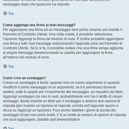
messaggio dopo che qualcuno ha risposto.
Top
Come aggiungo una firma ai miei messaggi?
Per aggiungere una firma ad un messaggio devi prima crearne una tramite il
Pannello di Controllo Utente. Una volta creata, è possibile selezionare
l’opzione
Aggiungi la firma
nel modulo di invio. È inoltre possibile aggiungere
una firma a tutti i tuoi messaggi selezionando l’apposita voce nel Pannello di
Controllo Utente. Se lo si fa, è possibile evitare che una firma venga aggiunta
ai singoli messaggi deselezionando la casella per aggiungere la firma
all’interno del modulo di invio.
Top
Come creo un sondaggio?
Creare un sondaggio è facile: quando inizi un nuovo argomento (o quando
modifichi il primo messaggio di un argomento, se ti è permesso) dovresti
vedere, sotto lo spazio per l’inserimento del messaggio, un riquadro dal titolo
Aggiungi sondaggio
(se non lo vedi, probabilmente non hai il diritto di creare
sondaggi). Basta inserire un titolo per il sondaggio e almeno due opzioni di
risposta (per inserire un’opzione di risposta, scrivila nell’apposito spazio e
clicca su
Aggiungi un’opzione
). Puoi anche stabilire i giorni di durata del
sondaggio (0 per non porre limiti). C’è un limite al numero di opzioni di risposta
che puoi aggiungere, stabilito dall’amministratore.
Top