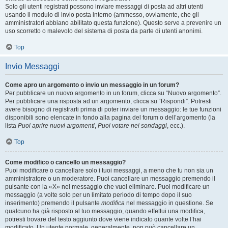
Solo gli utenti registrati possono inviare messaggi di posta ad altri utenti
usando il modulo di invio posta interno (ammesso, ovviamente, che gli
amministratori abbiano abilitato questa funzione). Questo serve a prevenire un
uso scorretto o malevolo del sistema di posta da parte di utenti anonimi.
Top
Invio Messaggi
Come apro un argomento o invio un messaggio in un forum?
Per pubblicare un nuovo argomento in un forum, clicca su “Nuovo argomento”.
Per pubblicare una risposta ad un argomento, clicca su “Rispondi”. Potresti
avere bisogno di registrarti prima di poter inviare un messaggio: le tue funzioni
disponibili sono elencate in fondo alla pagina del forum o dell’argomento (la
lista
Puoi aprire nuovi argomenti
,
Puoi votare nei sondaggi
, ecc.).
Top
Come modifico o cancello un messaggio?
Puoi modificare o cancellare solo i tuoi messaggi, a meno che tu non sia un
amministratore o un moderatore. Puoi cancellare un messaggio premendo il
pulsante con la «X» nel messaggio che vuoi eliminare. Puoi modificare un
messaggio (a volte solo per un limitato periodo di tempo dopo il suo
inserimento) premendo il pulsante
modifica
nel messaggio in questione. Se
qualcuno ha già risposto al tuo messaggio, quando effettui una modifica,
potresti trovare del testo aggiunto dove viene indicato quante volte l’hai
modificato. Un utente normale, generalmente, non può cancellare un