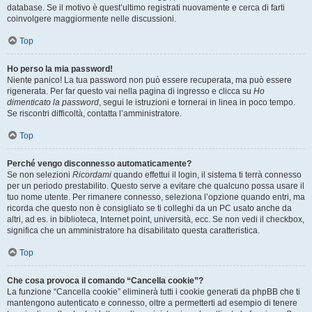
database. Se il motivo è quest’ultimo registrati nuovamente e cerca di farti
coinvolgere maggiormente nelle discussioni.
Top
Ho perso la mia password!
Niente panico! La tua password non può essere recuperata, ma può essere
rigenerata. Per far questo vai nella pagina di ingresso e clicca su
Ho
dimenticato la password
, segui le istruzioni e tornerai in linea in poco tempo.
Se riscontri difficoltà, contatta l’amministratore.
Top
Perché vengo disconnesso automaticamente?
Se non selezioni
Ricordami
quando effettui il login, il sistema ti terrà connesso
per un periodo prestabilito. Questo serve a evitare che qualcuno possa usare il
tuo nome utente. Per rimanere connesso, seleziona l’opzione quando entri, ma
ricorda che questo non è consigliato se ti colleghi da un PC usato anche da
altri, ad es. in biblioteca, Internet point, università, ecc. Se non vedi il checkbox,
significa che un amministratore ha disabilitato questa caratteristica.
Top
Che cosa provoca il comando “Cancella cookie”?
La funzione “Cancella cookie” eliminerà tutti i cookie generati da phpBB che ti
mantengono autenticato e connesso, oltre a permetterti ad esempio di tenere