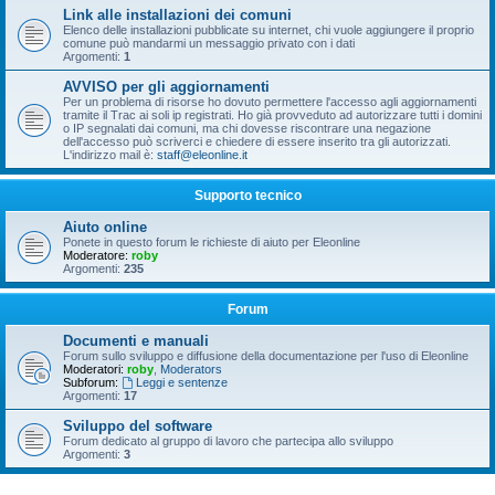
Link alle installazioni dei comuni
Elenco delle installazioni pubblicate su internet, chi vuole aggiungere il proprio
comune può mandarmi un messaggio privato con i dati
Argomenti:
1
AVVISO per gli aggiornamenti
Per un problema di risorse ho dovuto permettere l'accesso agli aggiornamenti
tramite il Trac ai soli ip registrati. Ho già provveduto ad autorizzare tutti i domini
o IP segnalati dai comuni, ma chi dovesse riscontrare una negazione
dell'accesso può scriverci e chiedere di essere inserito tra gli autorizzati.
L'indirizzo mail è:
staff@eleonline.it
Supporto tecnico
Aiuto online
Ponete in questo forum le richieste di aiuto per Eleonline
Moderatore:
roby
Argomenti:
235
Forum
Documenti e manuali
Forum sullo sviluppo e diffusione della documentazione per l'uso di Eleonline
Moderatori:
roby
,
Moderators
Subforum:
Leggi e sentenze
Argomenti:
17
Sviluppo del software
Forum dedicato al gruppo di lavoro che partecipa allo sviluppo
Argomenti:
3