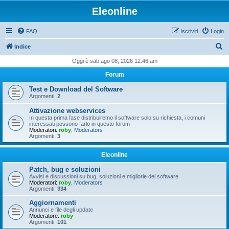
Eleonline
FAQ
Iscriviti
Login
C
Indice
e
Oggi è sab ago 08, 2026 12:46 am
r
Forum
c
Test e Download del Software
a
Argomenti:
2
Attivazione webservices
In questa prima fase distribuiremo il software solo su richiesta, i comuni
interessati possono farlo in questo forum
Moderatori:
roby
,
Moderators
Argomenti:
3
Eleonline
Patch, bug e soluzioni
Avvisi e discussioni su bug, soluzioni e migliorie del software
Moderatori:
roby
,
Moderators
Argomenti:
334
Aggiornamenti
Annunci e file degli update
Moderatore:
roby
Argomenti:
101